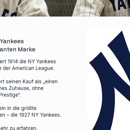
 Yankees
llanten Marke
ert 1914 die NY Yankees
e der American League.
rt seinen Kauf als „einen
enes Zuhause, ohne
restige“.
in in die größte
ten – die 1927 NY Yankees.
mehr zu erfahren.