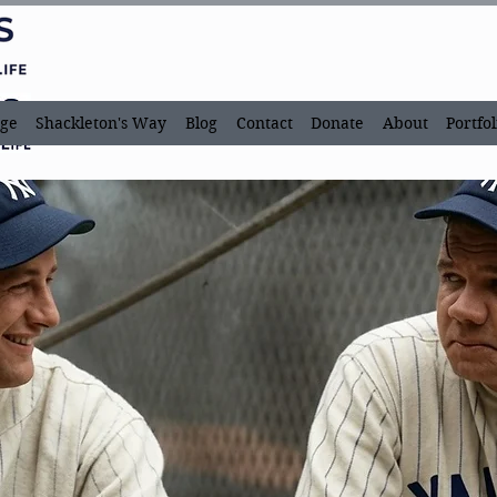
ge
Shackleton's Way
Blog
Contact
Donate
About
Portfol