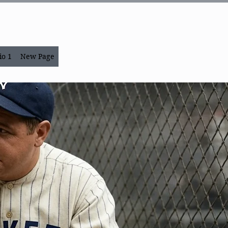
io 1
New Page