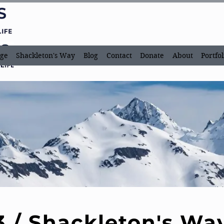
ge
Shackleton's Way
Blog
Contact
Donate
About
Portfol
3 / Shackleton's Wa