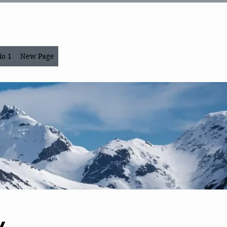
io 1
New Page
y