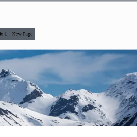
io 1
New Page