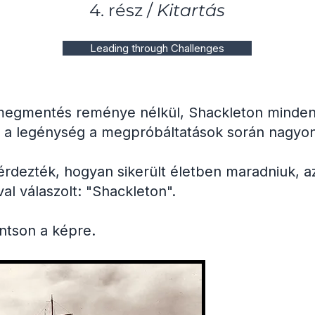
4. rész /
Kitartás
Leading through Challenges
 megmentés reménye nélkül, Shackleton mindenk
a legénység a megpróbáltatások során nagyon 
dezték, hogyan sikerült életben maradniuk, az 
al válaszolt: "Shackleton".
intson a képre.