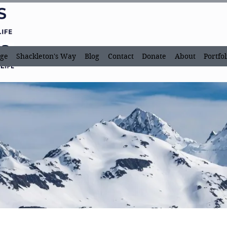
ge
Shackleton's Way
Blog
Contact
Donate
About
Portfol