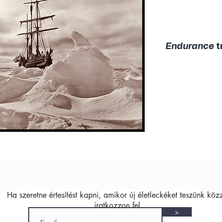
Endurance
t
Ha szeretne értesítést kapni, amikor új életleckéket teszünk köz
iratkozzon fel.
>