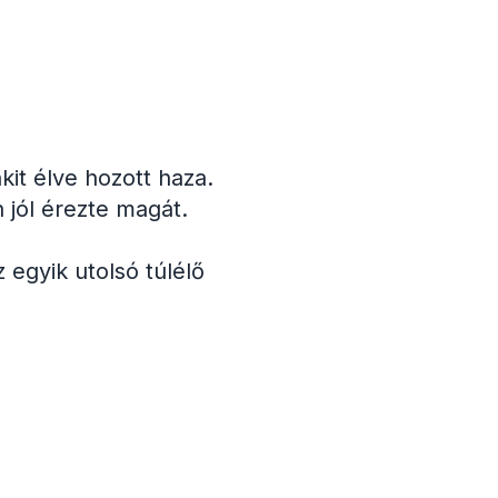
it élve hozott haza.
jól érezte magát.
egyik utolsó túlélő