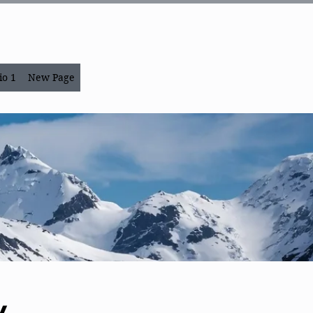
io 1
New Page
y