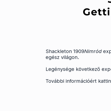
Gett
Shackleton 1909
Nimród
expe
egész világon.
Legénysége következő expedí
További információért katti