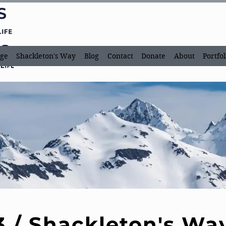
ge
Shackleton's Way
Blog
Contact
Donate
About
Portfol
3 / Shackleton's Wa