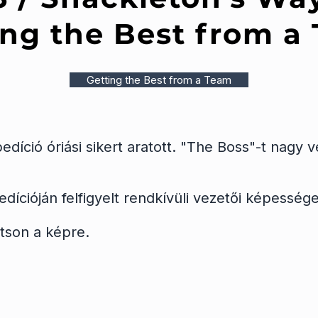
ing the Best from a
Getting the Best from a Team
díció óriási sikert aratott. "The Boss"-t nagy 
cióján felfigyelt rendkívüli vezetői képessége
ntson a képre.