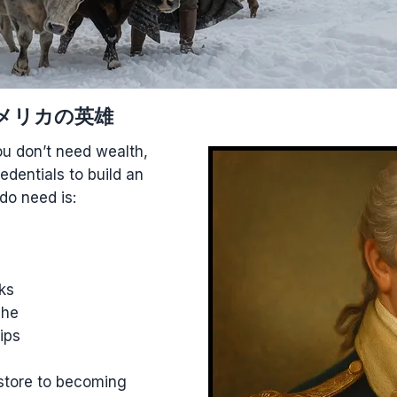
アメリカの英雄
ou don’t need wealth,
edentials to build an
do need is:
ks
che
ips
store to becoming