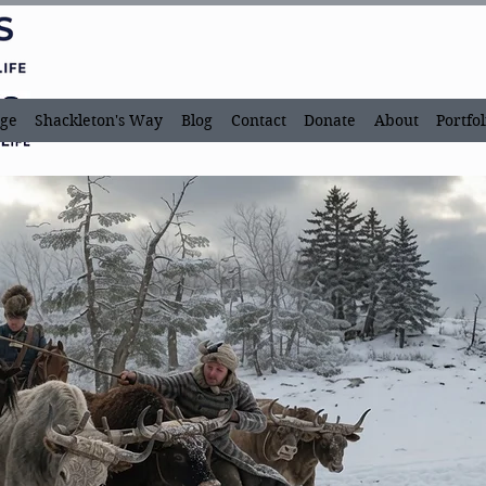
ge
Shackleton's Way
Blog
Contact
Donate
About
Portfol