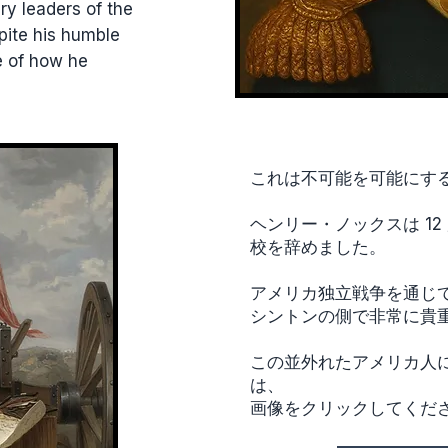
ry leaders of the
pite his humble
e of how he
これは不可能を可能にす
ヘンリー・ノックスは 1
校を辞めました。
アメリカ独立戦争を通じ
シントンの側で非常に貴
この並外れたアメリカ人
は、
画像をクリックしてくだ