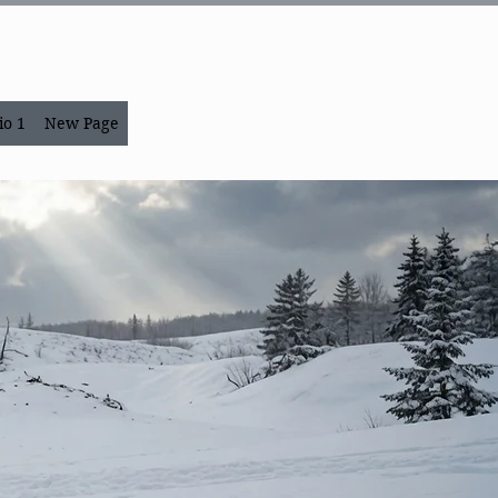
io 1
New Page