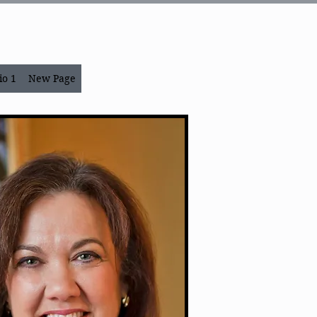
io 1
New Page