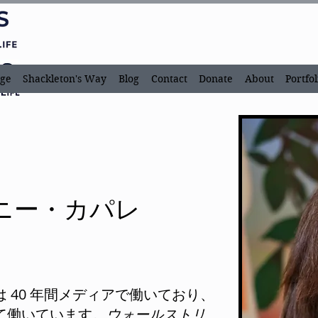
ge
Shackleton's Way
Blog
Contact
Donate
About
Portfol
ニー・カパレ
 40 年間メディアで働いており、
て働いています。
ウォールストリ